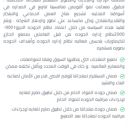
تحقيق معدلات نمو أقويمن منافسينا لنتربع في الصداره في
أسواقنا المحليه. تشجيع مناخ العمل الجماعي والابتكار
والتقديرالمتبادل وكل مايساعد علي تطور وازدهار الشركه . ويتم
تنفيذ هذه السياسه من خلال اعتماد نظام الجوده الايزو9001-
2000نظام إداره الجوده من قبل العاملين بمصنع الجازع
للكيماويات بتحسين فعاليه نظام إداره الجوده وأهداف الجوده
بصوره مستمره
تصنيع المنتجات التي يتطلبها السوق وفقا للمواصفات
والمعايير العالميه . و ذلك في الوقت المحدد وبأقل تكلفه ممكن
ضمان الاستقرار لمنتجاتنا لتوفير اقصي قدر من الأمان لصناعه
البناء والتشيد
ضمان جوده المواد الخام من خلال تطبيق صارم للغايه
لإجراءات مراقبه الجوده للمواد الخام
ضمان جودة منتجاتنا من خلال تطبيق صارم للغايه لإجراءات
مراقبه الجوده لمنتجاتنا بعد التصنيع